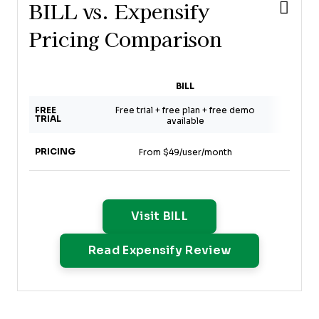
BILL vs. Expensify
Pricing Comparison
BILL
E
FREE
Free trial + free plan + free demo
Not
TRIAL
available
PRICING
From $49/user/month
$5/
Opens New Window
Visit BILL
Opens New W
Read Expensify Review