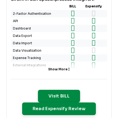
BILL
Expensify
2-Factor Authentication
API
Dashboard
Data Export
Data Import
Data Visualization
Expense Tracking
External Integrations
Show More
Multi-User
Notifications
Payroll
Opens New Window
Visit BILL
Opens New W
Read Expensify Review