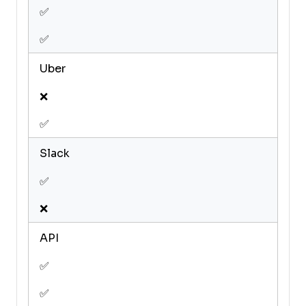
✅
✅
Uber
❌
✅
Slack
✅
❌
API
✅
✅