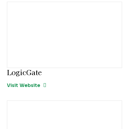
LogicGate
Opens new window
Opens New Window
Visit Website