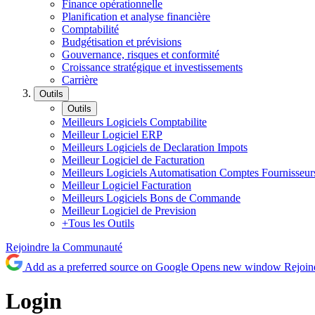
Finance opérationnelle
Planification et analyse financière
Comptabilité
Budgétisation et prévisions
Gouvernance, risques et conformité
Croissance stratégique et investissements
Carrière
Outils
Outils
Meilleurs Logiciels Comptabilite
Meilleur Logiciel ERP
Meilleurs Logiciels de Declaration Impots
Meilleur Logiciel de Facturation
Meilleurs Logiciels Automatisation Comptes Fournisseur
Meilleur Logiciel Facturation
Meilleurs Logiciels Bons de Commande
Meilleur Logiciel de Prevision
+Tous les Outils
Rejoindre la Communauté
Add as a preferred source on Google
Opens new window
Rejoi
Login