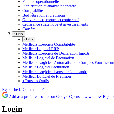
Finance opérationnelle
Planification et analyse financière
Comptabilité
Budgétisation et prévisions
Gouvernance, risques et conformité
Croissance stratégique et investissements
Carrière
Outils
Outils
Meilleurs Logiciels Comptabilite
Meilleur Logiciel ERP
Meilleurs Logiciels de Declaration Impots
Meilleur Logiciel de Facturation
Meilleurs Logiciels Automatisation Comptes Fournisseur
Meilleur Logiciel Facturation
Meilleurs Logiciels Bons de Commande
Meilleur Logiciel de Prevision
+Tous les Outils
Rejoindre la Communauté
Add as a preferred source on Google
Opens new window
Rejoi
Login