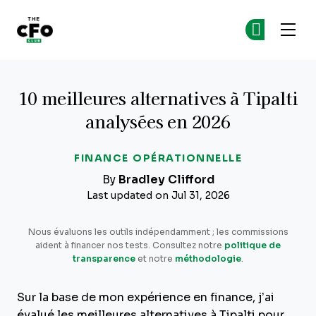
The CFO Club
Re
Re
Skip to main content
10 meilleures alternatives à Tipalti
analysées en 2026
FINANCE OPÉRATIONNELLE
By
Bradley Clifford
Last updated on Jul 31, 2026
Nous évaluons les outils indépendamment ; les commissions
aident à financer nos tests. Consultez notre
politique de
transparence
et notre
méthodologie
.
Sur la base de mon expérience en finance, j’ai
évalué les meilleures alternatives à Tipalti pour