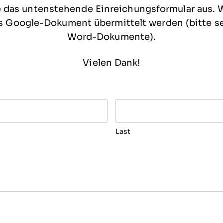
ie das untenstehende Einreichungsformular aus.
als Google-Dokument übermittelt werden (bitte s
Word-Dokumente).
Vielen Dank!
lidation purposes and should be left unchanged.
Last