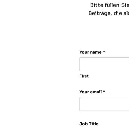
Bitte füllen S
Beiträge, die 
Instagram
Your name
*
This field is for va
First
Your email
*
Job Title