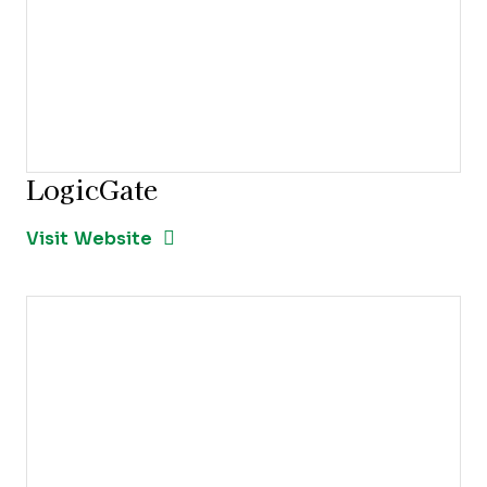
LogicGate
Opens new window
Opens New Window
Visit Website