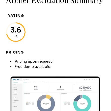
Archer Evaluation Summary
RATING
3.6
/5
PRICING
Pricing upon request
Free demo available.