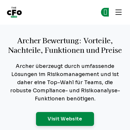
The CFO Club
Co
Co
Skip to main content
Archer Bewertung: Vorteile,
Nachteile, Funktionen und Preise
Archer überzeugt durch umfassende
Lösungen im Risikomanagement und ist
daher eine Top-Wahl für Teams, die
robuste Compliance- und Risikoanalyse-
Funktionen benötigen.
Opens New Windo
Visit Website