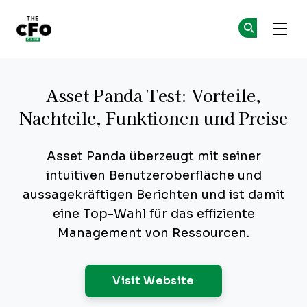
The CFO Club
Co
Co
Skip to main content
Asset Panda Test: Vorteile,
Nachteile, Funktionen und Preise
Asset Panda überzeugt mit seiner
intuitiven Benutzeroberfläche und
aussagekräftigen Berichten und ist damit
eine Top-Wahl für das effiziente
Management von Ressourcen.
Opens New Windo
Visit Website