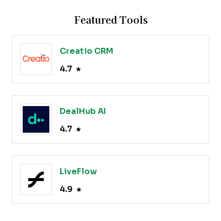
Featured Tools
Creatio CRM
4.7
DealHub AI
4.7
LiveFlow
4.9