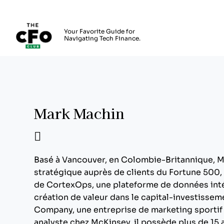
The CFO Club
Your Favorite Guide for
Navigating Tech Finance.
Skip to main content
Mark Machin
Basé à Vancouver, en Colombie-Britannique, Ma
stratégique auprès de clients du Fortune 500,
de CortexOps, une plateforme de données inté
création de valeur dans le capital-investissem
Company, une entreprise de marketing sportif
analyste chez McKinsey, il possède plus de 15