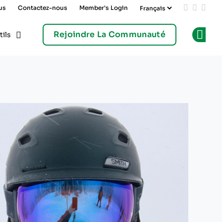
us
Contactez-nous
Member's Login
Add us on
Follow 
Follo
Rejoindre La Communauté
tils
Op