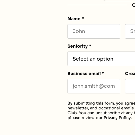
O
Name
*
First name
Las
Seniority
*
Business email
*
Cre
By submitting this form, you agree
newsletter, and occasional emails
Club. You can unsubscribe at any t
please review our
Privacy Policy
.