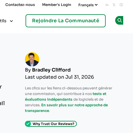
Contactez-nous
Member's Login
Add us on L
Follow u
Follo
Rejoindre La Communauté
tils
Op
By
Bradley Clifford
Last updated on Jul 31, 2026
r
Les clics sur les liens ci-dessous peuvent générer
une commission, qui contribue à nos
tests et
évaluations indépendants
de logiciels et de
il
services.
En savoir plus sur notre approche de
transparence
.
Why Trust Our Reviews?