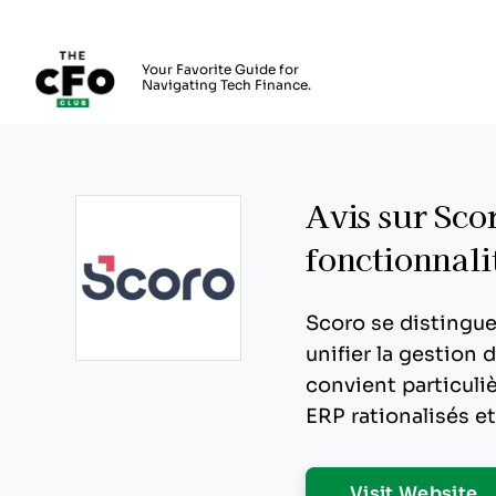
The CFO Club
Your Favorite Guide for
Navigating Tech Finance.
Skip to main content
Avis sur Sco
fonctionnalit
Scoro se distingu
unifier la gestion d
Opens new window
convient particuli
ERP rationalisés e
O
Visit Website