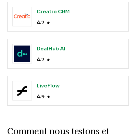
Creatio CRM
4.7
DealHub AI
4.7
LiveFlow
4.9
Comment nous testons et