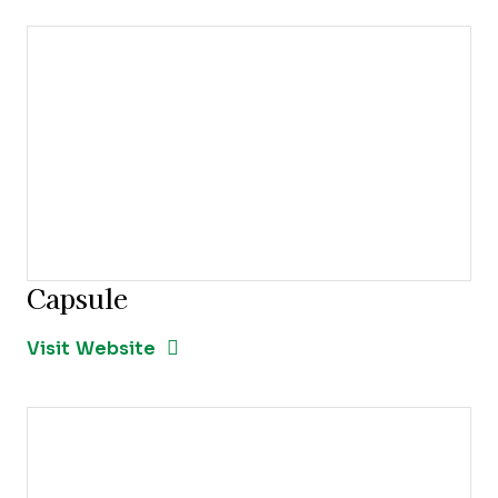
Capsule
Opens new window
Opens New Window
Visit Website