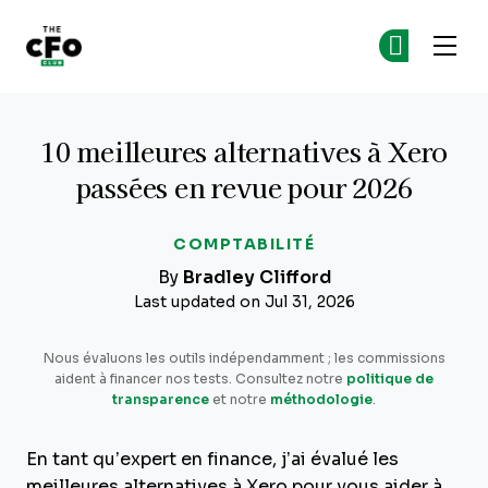
The CFO Club
Re
Re
Skip to main content
10 meilleures alternatives à Xero
passées en revue pour 2026
COMPTABILITÉ
By
Bradley Clifford
Last updated on Jul 31, 2026
Nous évaluons les outils indépendamment ; les commissions
aident à financer nos tests. Consultez notre
politique de
transparence
et notre
méthodologie
.
En tant qu’expert en finance, j’ai évalué les
meilleures alternatives à Xero pour vous aider à