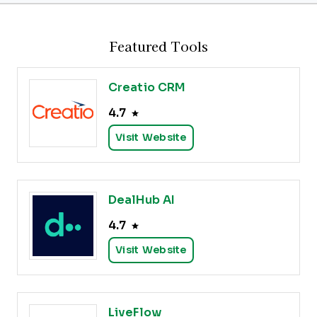
Featured Tools
Creatio CRM
4.7
Visit Website
DealHub AI
4.7
Visit Website
LiveFlow