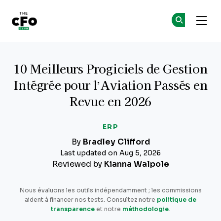
The CFO Club
Re
Re
Skip to main content
10 Meilleurs Progiciels de Gestion
Intégrée pour l’Aviation Passés en
Revue en 2026
ERP
By
Bradley Clifford
Last updated on Aug 5, 2026
Reviewed by
Kianna Walpole
Nous évaluons les outils indépendamment ; les commissions
aident à financer nos tests. Consultez notre
politique de
transparence
et notre
méthodologie
.