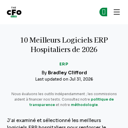
The CFO Club
Re
Re
Skip to main content
10 Meilleurs Logiciels ERP
Hospitaliers de 2026
ERP
By
Bradley Clifford
Last updated on Jul 31, 2026
Nous évaluons les outils indépendamment ; les commissions
aident à financer nos tests. Consultez notre
politique de
transparence
et notre
méthodologie
.
J’ai examiné et sélectionné les meilleurs
logiciels ERP hospitaliers pour renforcer le