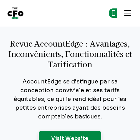
The CFO Club
Re
Re
Skip to main content
Revue AccountEdge : Avantages,
Inconvénients, Fonctionnalités et
Tarification
AccountEdge se distingue par sa
conception conviviale et ses tarifs
équitables, ce qui le rend idéal pour les
petites entreprises ayant des besoins
comptables basiques.
Opens New Windo
Visit Website