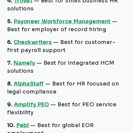
4.
TriNet
—
Best for small business HR
solutions
5.
Payoneer Workforce Management
—
Best for employer of record hiring
6.
Checkwriters
—
Best for customer-
first payroll support
7.
Namely
—
Best for integrated HCM
solutions
8.
AlphaStaff
—
Best for HR focused on
legal compliance
9.
Amplify PEO
—
Best for PEO service
flexibility
10.
Pebl
—
Best for global EOR