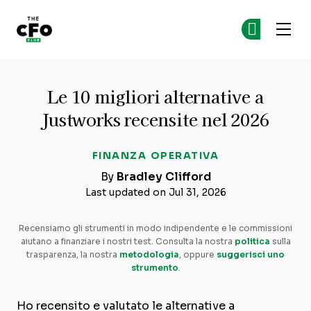
The CFO Club
Un
Un
Skip to main content
Le 10 migliori alternative a
Justworks recensite nel 2026
FINANZA OPERATIVA
By
Bradley Clifford
Last updated on Jul 31, 2026
Recensiamo gli strumenti in modo indipendente e le commissioni
aiutano a finanziare i nostri test. Consulta la nostra
politica
sulla
trasparenza, la nostra
metodologia
, oppure
suggerisci uno
strumento
.
Ho recensito e valutato le alternative a