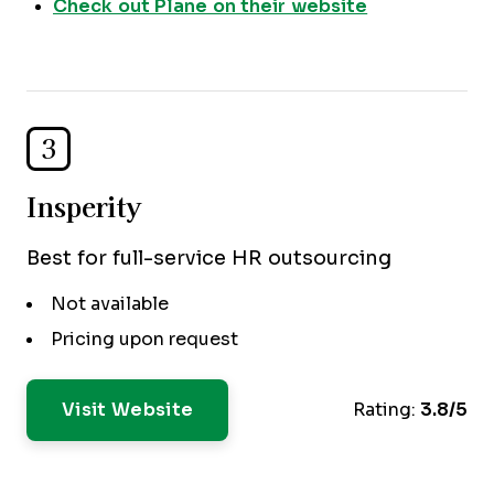
Check out Plane on their website
3
Insperity
Best for full-service HR outsourcing
Not available
Pricing upon request
Visit Website
Rating:
3.8/5