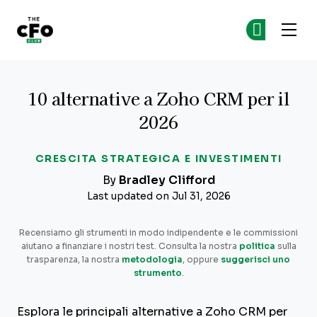
The CFO Club
Un
Un
Skip to main content
10 alternative a Zoho CRM per il
2026
CRESCITA STRATEGICA E INVESTIMENTI
By
Bradley Clifford
Last updated on Jul 31, 2026
Recensiamo gli strumenti in modo indipendente e le commissioni
aiutano a finanziare i nostri test. Consulta la nostra
politica
sulla
trasparenza, la nostra
metodologia
, oppure
suggerisci uno
strumento
.
Esplora le principali alternative a Zoho CRM per