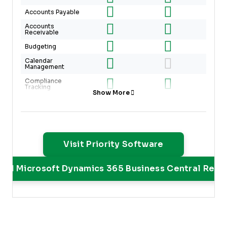
Accounts Payable
Accounts
Receivable
Budgeting
Calendar
Management
Compliance
Tracking
Show More
Customer
Management
Dashboard
Data Export
Opens New W
Visit Priority Software
Data Import
Data Visualization
ead Microsoft Dynamics 365 Business Central Revi
Expense Tracking
External
Integrations
Financial Analysis