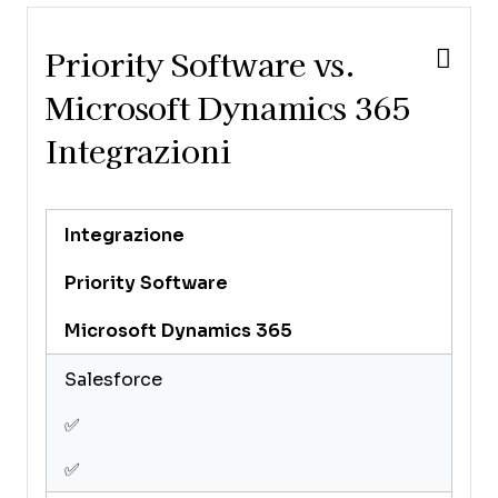
Forecasting
Inventory Tracking
Priority Software vs.
Multi-Currency
Multi-User
Microsoft Dynamics 365
Notifications
Integrazioni
Order Management
Payroll
Project
Management
Integrazione
Purchase Orders
Priority Software
Resource
Management
Microsoft Dynamics 365
Scheduling
Supplier
Salesforce
Management
Task
✅
Scheduling/Tracking
Third-Party
✅
Plugins/Add-Ons