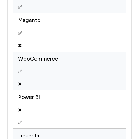
✅
Magento
✅
❌
WooCommerce
✅
❌
Power BI
❌
✅
LinkedIn