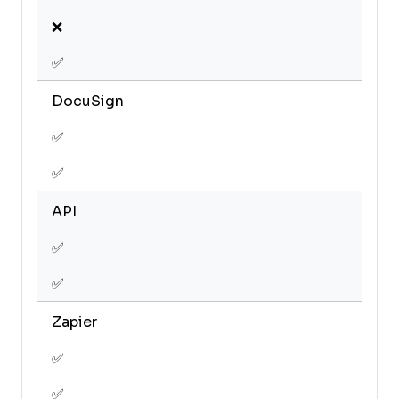
❌
✅
DocuSign
✅
✅
API
✅
✅
Zapier
✅
✅