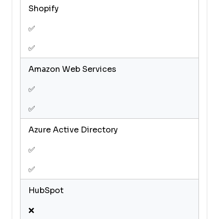
Warehouse
Management
Shopify
Workflow
Management
✅
✅
Amazon Web Services
✅
✅
Azure Active Directory
✅
✅
HubSpot
❌