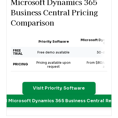
Microsoft Dynamics 365
Business Central Pricing
Comparison
Microsoft Dynamics 
Priority Software
Central
FREE
Free demo available
30-day free t
TRIAL
Pricing available upon
From $80/user/mont
PRICING
request
annually)
Opens New W
Visit Priority Software
ead Microsoft Dynamics 365 Business Central Revi