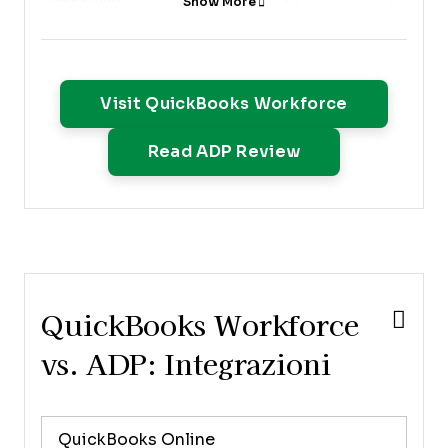
Show More
Data Visualization
Employee Database
Employee Incentive
Management
Opens New
Visit QuickBooks Workforce
Employee Onboarding
Opens New Win
Read ADP Review
Expense Tracking
External Integrations
Feedback Management
Multi-User
Notifications
Payroll
QuickBooks Workforce
Scheduling
vs. ADP: Integrazioni
QuickBooks Online