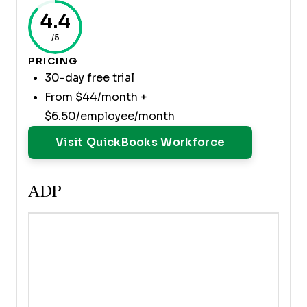
4.4
/5
PRICING
30-day free trial
From $44/month +
$6.50/employee/month
Opens New W
Visit QuickBooks Workforce
ADP