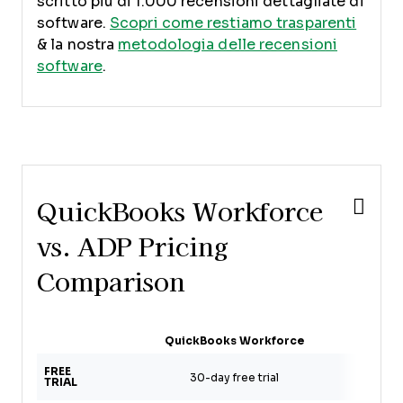
scritto più di 1.000 recensioni dettagliate di
software.
Scopri come restiamo trasparenti
& la nostra
metodologia delle recensioni
software
.
QuickBooks Workforce
vs. ADP Pricing
Comparison
QuickBooks Workforce
FREE
F
30-day free trial
TRIAL
a