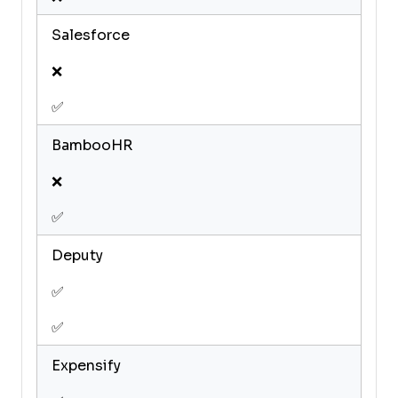
Salesforce
❌
✅
BambooHR
❌
✅
Deputy
✅
✅
Expensify