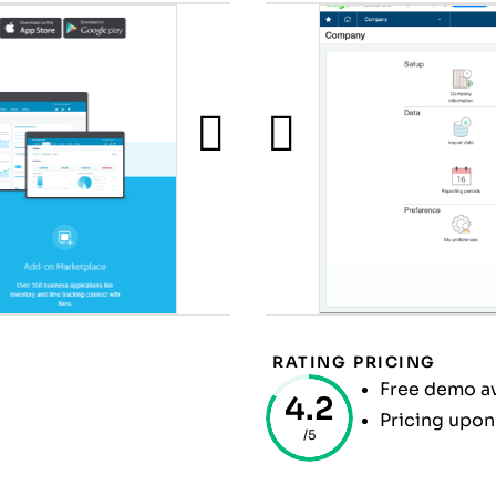
RATING
PRICING
Free demo av
4.2
Pricing upon
/5