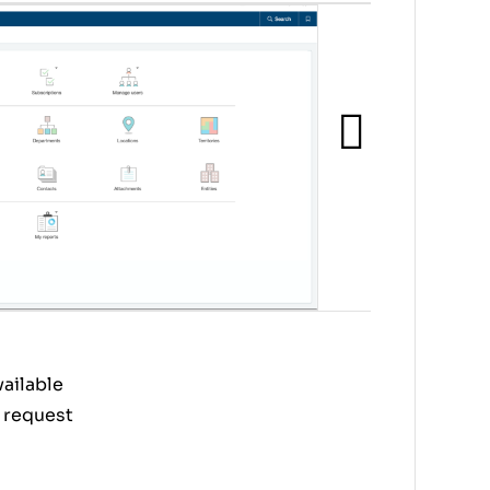
ailable
 request