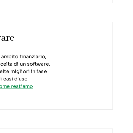
ware
 ambito finanziario,
celta di un software.
lte migliori in fase
i casi d’uso
come restiamo