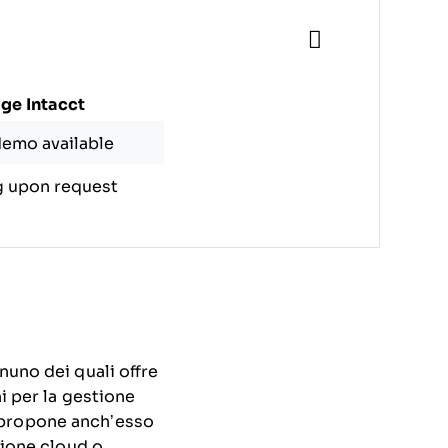
ge Intacct
demo available
g upon request
nuno dei quali offre
ni per la gestione
 propone anch’esso
zione cloud o