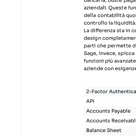
bancaria, buste paga 
aziendali. Queste fu
della contabilità quo
controllo la liquidità
La differenza sta in 
design completamente
parti che permette di
Sage, invece, spicca 
funzioni più avanzat
aziende con esigenze
2-Factor Authentica
API
Accounts Payable
Accounts Receivabl
Balance Sheet