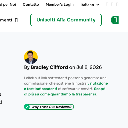
vi per Noi
Contatto
Member's Login
Add us on
Follow 
Follo
Unisciti Alla Community
umenti
Op
By
Bradley Clifford
on Jul 8, 2026
I click sui link sottostanti possono generare una
commissione, che sostiene la nostra
valutazione
e test indipendenti
di software e servizi.
Scopri
e
di più su come garantiamo la trasparenza
.
i
Why Trust Our Reviews?