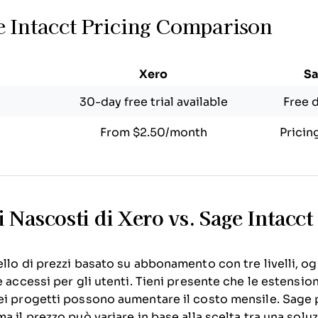
e Intacct Pricing Comparison
Xero
Sa
30-day free trial available
Free 
From $2.50/month
Pricin
i Nascosti di Xero vs. Sage Intacct
llo di prezzi basato su abbonamento con tre livelli, og
e accessi per gli utenti. Tieni presente che le estensio
dei progetti possono aumentare il costo mensile. Sage
a il prezzo può variare in base alla scelta tra una solu