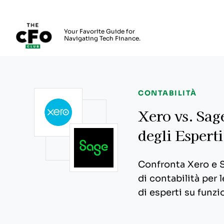
The CFO Club
Your Favorite Guide for
Navigating Tech Finance.
Skip to main content
CONTABILITÀ
Xero vs. Sag
degli Esperti
Confronta Xero e S
di contabilità per
di esperti su funzio