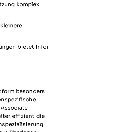
utzung komplex
 kleinere
ngen bietet Infor
ttform besonders
enspezifische
 Associate
er effizient die
nspezialisierung