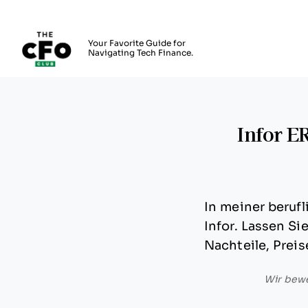
The CFO Club
Your Favorite Guide for
Navigating Tech Finance.
Skip to main content
Infor E
In meiner beruf
Infor. Lassen S
Nachteile, Preis
Wir bewe