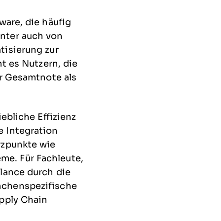
ware, die häufig
nter auch von
tisierung zur
ht es Nutzern, die
er Gesamtnote als
ebliche Effizienz
e Integration
rzpunkte wie
e. Für Fachleute,
lance durch die
nchenspezifische
upply Chain