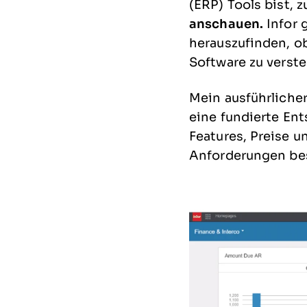
(ERP) Tools
bist, 
anschauen.
Infor
herauszufinden, ob
Software zu verst
Mein ausführlicher
eine fundierte En
Features, Preise u
Anforderungen bes