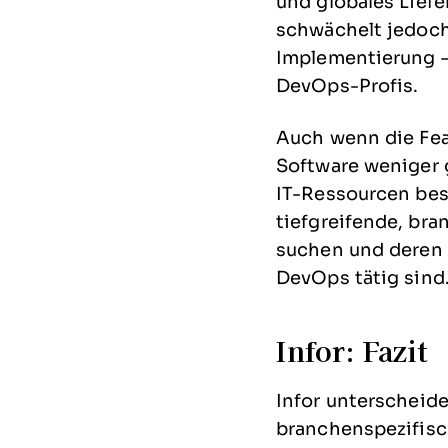
und globales Lief
schwächelt jedoch 
Implementierung –
DevOps-Profis.
Auch wenn die Fea
Software weniger 
IT-Ressourcen bes
tiefgreifende, br
suchen und deren 
DevOps tätig sind
Infor: Fazit
Infor unterscheid
branchenspezifisc