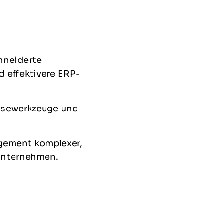
hneiderte
d effektivere ERP-
lysewerkzeuge und
gement komplexer,
 Unternehmen.