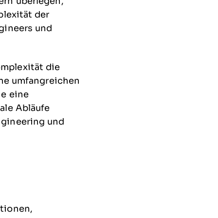
ern überlegen,
lexität der
ngineers und
mplexität die
eine umfangreichen
ie eine
ale Abläufe
ngineering und
tionen,