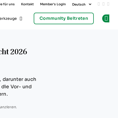
e für uns
Kontakt
Member's Login
Add us on
Follow 
Follo
Community Beitreten
erkzeuge
Op
cht 2026
, darunter auch
 die Vor- und
ern.
anzieren.