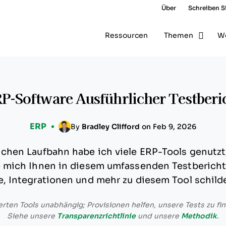
Über
Schreiben Si
Ressourcen
Themen
W
RP-Software Ausführlicher Testberi
ERP
By
Bradley Clifford
on Feb 9, 2026
lichen Laufbahn habe ich viele ERP-Tools genutzt
ie mich Ihnen in diesem umfassenden Testbericht
e, Integrationen und mehr zu diesem Tool schild
rten Tools unabhängig; Provisionen helfen, unsere Tests zu fin
Siehe unsere
Transparenzrichtlinie
und unsere
Methodik
.