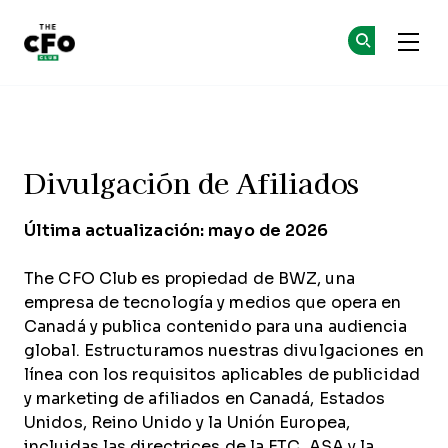
The CFO Club
Un
Un
Skip to main content
Divulgación de Afiliados
Divulgación de Afiliados
Última actualización: mayo de 2026
The CFO Club es propiedad de BWZ, una
empresa de tecnología y medios que opera en
Canadá y publica contenido para una audiencia
global. Estructuramos nuestras divulgaciones en
línea con los requisitos aplicables de publicidad
y marketing de afiliados en Canadá, Estados
Unidos, Reino Unido y la Unión Europea,
incluidas las directrices de la FTC, ASA y la