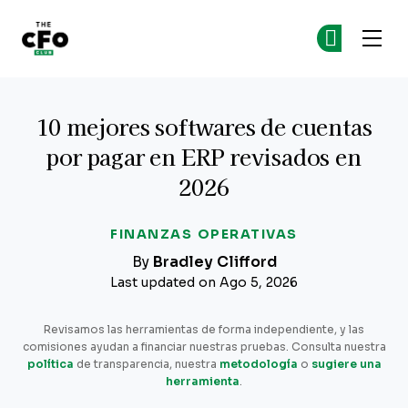
The CFO Club
Un
Un
Skip to main content
10 mejores softwares de cuentas
por pagar en ERP revisados en
2026
FINANZAS OPERATIVAS
By
Bradley Clifford
Last updated on Ago 5, 2026
Revisamos las herramientas de forma independiente, y las
comisiones ayudan a financiar nuestras pruebas. Consulta nuestra
política
de transparencia, nuestra
metodología
o
sugiere una
herramienta
.