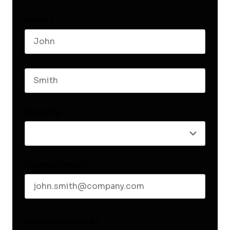
Name
*
First name
Last name
Seniority
*
Business email
*
Create Password
*