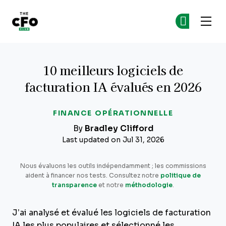
The CFO Club
Re
Re
Skip to main content
10 meilleurs logiciels de
facturation IA évalués en 2026
FINANCE OPÉRATIONNELLE
By
Bradley Clifford
Last updated on Jul 31, 2026
Nous évaluons les outils indépendamment ; les commissions
aident à financer nos tests. Consultez notre
politique de
transparence
et notre
méthodologie
.
J’ai analysé et évalué les logiciels de facturation
IA les plus populaires et sélectionné les