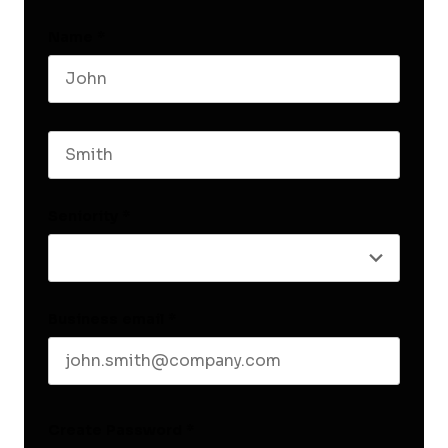
Name
*
First name
Last name
Seniority
*
Business email
*
Create Password
*