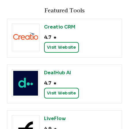
Featured Tools
Creatio CRM
4.7
Visit Website
DealHub AI
4.7
Visit Website
LiveFlow
4.9