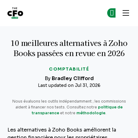
The CFO Club
Re
Re
Skip to main content
10 meilleures alternatives à Zoho
Books passées en revue en 2026
COMPTABILITÉ
By
Bradley Clifford
Last updated on Jul 31, 2026
Nous évaluons les outils indépendamment ; les commissions
aident à financer nos tests. Consultez notre
politique de
transparence
et notre
méthodologie
.
Les alternatives à Zoho Books améliorent la
gestion financière pour les propriétaires