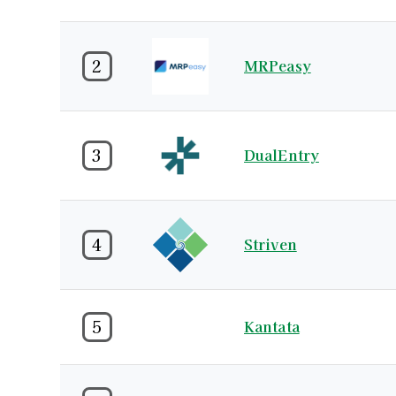
2
MRPeasy
3
DualEntry
4
Striven
5
Kantata