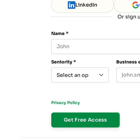
LinkedIn
Or sign u
Name
*
First name
Seniority
*
Business 
By submitting this form, you agree to recei
to The CFO Club. You can unsubscribe at an
Privacy Policy
.