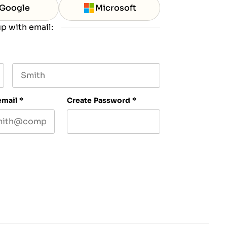
Google
Microsoft
p with email:
Last name
email
*
Create Password
*
ve our newsletter, and occasional emails related
y time. For more details, please review our