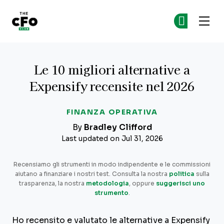
The CFO Club
Un
Un
Skip to main content
Le 10 migliori alternative a
Expensify recensite nel 2026
FINANZA OPERATIVA
By
Bradley Clifford
Last updated on Jul 31, 2026
Recensiamo gli strumenti in modo indipendente e le commissioni
aiutano a finanziare i nostri test. Consulta la nostra
politica
sulla
trasparenza, la nostra
metodologia
, oppure
suggerisci uno
strumento
.
Ho recensito e valutato le alternative a Expensify