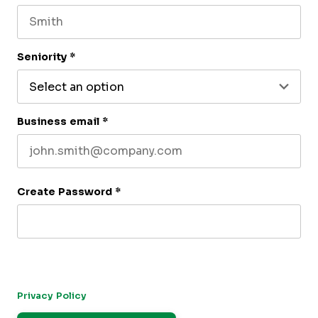
Last name
Seniority
*
Business email
*
Create Password
*
By submitting this form, you agree to receive our newsletter,
and occasional emails related to The CFO Club. You can
unsubscribe at any time. For more details, please review our
Privacy Policy
.