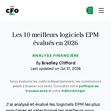
The CFO Club
Re
Re
Skip to main content
Les 10 meilleurs logiciels EPM
évalués en 2026
ANALYSE FINANCIÈRE
By
Bradley Clifford
Last updated on Jul 31, 2026
Nous évaluons les outils indépendamment ; les commissions
aident à financer nos tests. Consultez notre
politique de
transparence
et notre
méthodologie
.
J’ai analysé et évalué les logiciels EPM les plus
populaires et sélectionné les meilleurs pour