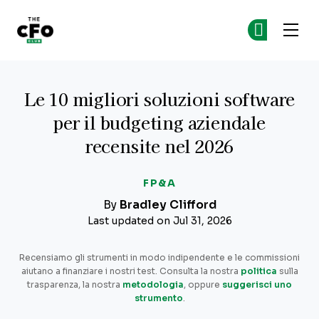
The CFO Club
Un
Un
Skip to main content
Le 10 migliori soluzioni software
per il budgeting aziendale
recensite nel 2026
FP&A
By
Bradley Clifford
Last updated on Jul 31, 2026
Recensiamo gli strumenti in modo indipendente e le commissioni
aiutano a finanziare i nostri test. Consulta la nostra
politica
sulla
trasparenza, la nostra
metodologia
, oppure
suggerisci uno
strumento
.