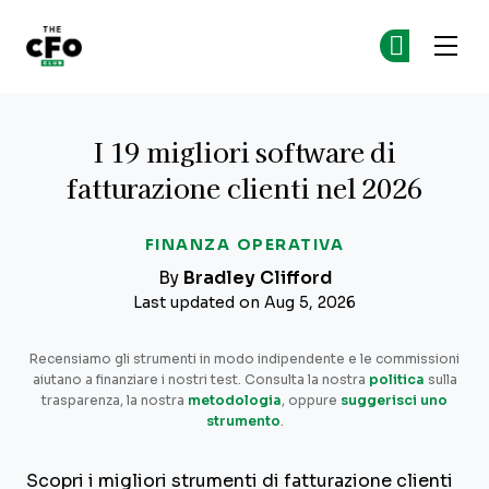
The CFO Club
Un
Un
Skip to main content
I 19 migliori software di
fatturazione clienti nel 2026
FINANZA OPERATIVA
By
Bradley Clifford
Last updated on Aug 5, 2026
Recensiamo gli strumenti in modo indipendente e le commissioni
aiutano a finanziare i nostri test. Consulta la nostra
politica
sulla
trasparenza, la nostra
metodologia
, oppure
suggerisci uno
strumento
.
Scopri i migliori strumenti di fatturazione clienti