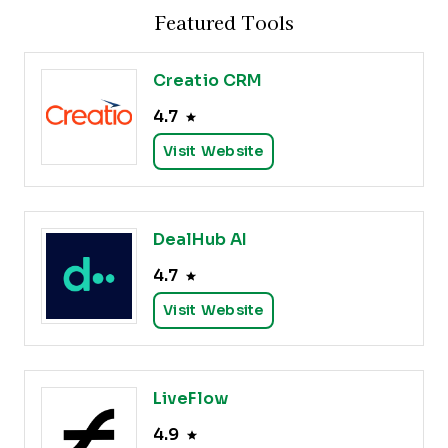
Featured Tools
Creatio CRM
4.7
Visit Website
DealHub AI
4.7
Visit Website
LiveFlow
4.9