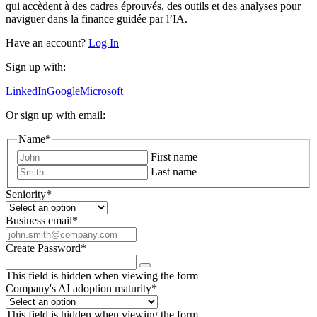
qui accèdent à des cadres éprouvés, des outils et des analyses pour
naviguer dans la finance guidée par l’IA.
Have an account?
Log In
Sign up with:
LinkedIn
Google
Microsoft
Or sign up with email:
Name
*
First name
Last name
Seniority
*
Business email
*
Create Password
*
This field is hidden when viewing the form
Company's AI adoption maturity
*
This field is hidden when viewing the form