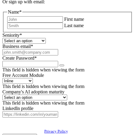
Or sign up with email:
Name
*
First name
Last name
Seniority
*
Business email
*
Create Password
*
This field is hidden when viewing the form
Free Account Module
This field is hidden when viewing the form
Company's AI adoption maturity
This field is hidden when viewing the form
LinkedIn profile
By submitting this form, you agree to receive our newsletter, and occasional
emails related to The CFO Club. You can unsubscribe at any time. For more
details, please review our
Privacy Policy
.