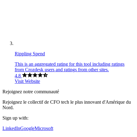
Rippling Spend
This is an aggregated rating for this tool including ratings
from Crozdesk users and ratings from other sites.
4.8
Visit Website
Rejoignez notre communauté
Rejoignez le collectif de CFO tech le plus innovant d'Amérique du
Nord.
Sign up with:
LinkedIn
Google
Microsoft