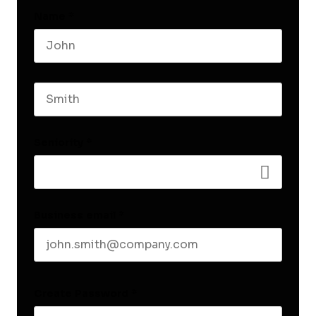
Name
*
First name
Last name
Seniority
*
Business email
*
Create Password
*