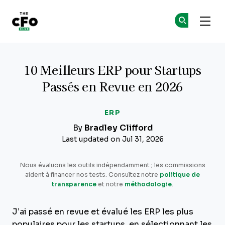
The CFO Club
Re
Re
Skip to main content
10 Meilleurs ERP pour Startups
Passés en Revue en 2026
ERP
By
Bradley Clifford
Last updated on Jul 31, 2026
Nous évaluons les outils indépendamment ; les commissions
aident à financer nos tests. Consultez notre
politique de
transparence
et notre
méthodologie
.
J’ai passé en revue et évalué les ERP les plus
populaires pour les startups, en sélectionnant les