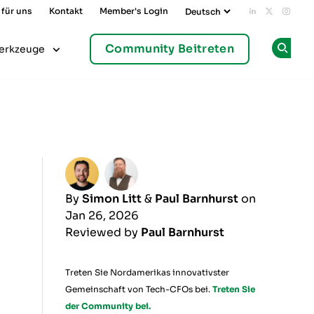
 für uns
Kontakt
Member's Login
Add us on L
Follow u
Follo
Community Beitreten
erkzeuge
Op
By
Simon Litt
&
Paul Barnhurst
on
Jan 26, 2026
Reviewed by
Paul Barnhurst
Treten Sie Nordamerikas innovativster
Gemeinschaft von Tech-CFOs bei.
Treten Sie
der Community bei.