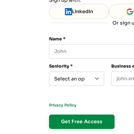
Sign up with:
LinkedIn
Or sign u
Name
*
First name
Seniority
*
Business 
By submitting this form, you agree to recei
to The CFO Club. You can unsubscribe at an
Privacy Policy
.