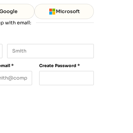
Google
Microsoft
p with email:
Last name
email
*
Create Password
*
ve our newsletter, and occasional emails related
y time. For more details, please review our