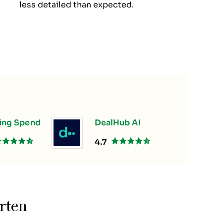
less detailed than expected.
ing Spend
DealHub AI
4.7
rten