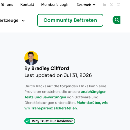
 für uns
Kontakt
Member's Login
Add us on L
Follow u
Follo
Community Beitreten
erkzeuge
Op
By
Bradley Clifford
Last updated on Jul 31, 2026
Durch Klicks auf die folgenden Links kann eine
Provision entstehen, die unsere
unabhängigen
Tests und Bewertungen
von Software und
Dienstleistungen unterstützt.
Mehr darüber, wie
wir Transparenz sicherstellen
.
Why Trust Our Reviews?