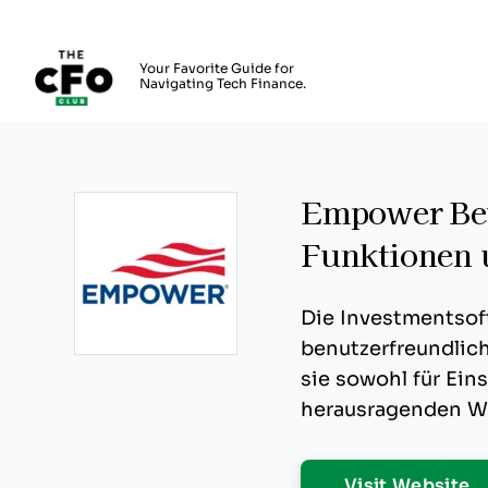
The CFO Club
Your Favorite Guide for
Navigating Tech Finance.
Skip to main content
Empower Bew
Funktionen 
Die Investmentsof
benutzerfreundlich
Opens new window
sie sowohl für Eins
herausragenden W
O
Visit Website