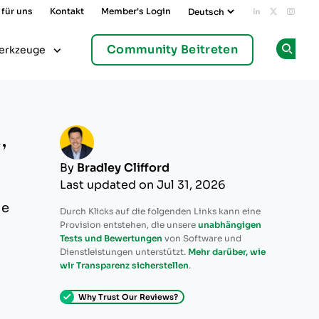
 für uns
Kontakt
Member's Login
Add us on L
Follow u
Follo
Community Beitreten
erkzeuge
Op
,
By
Bradley Clifford
Last updated on Jul 31, 2026
he
Durch Klicks auf die folgenden Links kann eine
Provision entstehen, die unsere
unabhängigen
Tests und Bewertungen
von Software und
Dienstleistungen unterstützt.
Mehr darüber, wie
wir Transparenz sicherstellen
.
Why Trust Our Reviews?