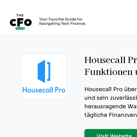
The CFO Club
Your Favorite Guide for
Navigating Tech Finance.
Skip to main content
Housecall Pr
Funktionen 
Housecall Pro übe
und sein zuverläs
Opens new window
herausragende Wahl
tägliche Finanzve
O
Visit Website