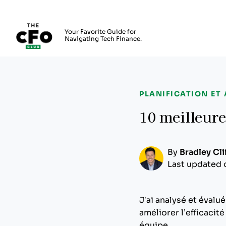
The CFO Club
Your Favorite Guide for
Navigating Tech Finance.
Skip to main content
PLANIFICATION ET
10 meilleure
By
Bradley Cli
Last updated 
J’ai analysé et évalu
améliorer l’efficacité
équipe.