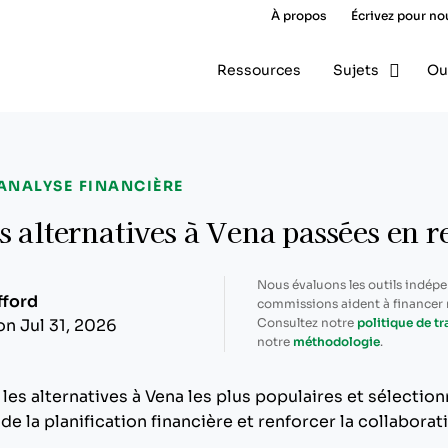
À propos
Écrivez pour no
Ressources
Sujets
Ou
 ANALYSE FINANCIÈRE
s alternatives à Vena passées en 
Nous évaluons les outils indép
fford
commissions aident à financer n
Consultez notre
politique de t
on Jul 31, 2026
notre
méthodologie
.
é les alternatives à Vena les plus populaires et sélectio
 de la planification financière et renforcer la collaborat