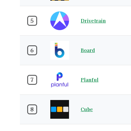
5
Drivetrain
6
Board
7
Planful
8
Cube