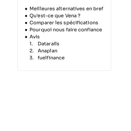
Meilleures alternatives en bref
Qu'est-ce que Vena ?
Comparer les spécifications
Pourquoi nous faire confiance
Avis
Datarails
Anaplan
fuelfinance
BlackLine
Drivetrain
Board
Planful
Cube
Pigment
Aico
Autres alternatives à Vena
Avis connexes
Critères de sélection