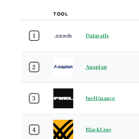
TOOL
1
Datarails
2
Anaplan
3
fuelfinance
4
BlackLine