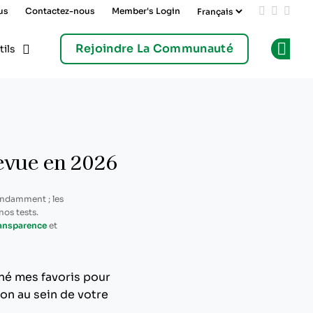
us
Contactez-nous
Member's Login
Add us on
Follow 
Follo
Rejoindre La Communauté
tils
Op
revue en 2026
endamment ; les
os tests.
ransparence
et
nné mes favoris pour
ion au sein de votre