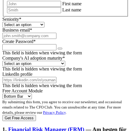
First name
Last name
Seniority
*
Business email
*
Create Password
*
This field is hidden when viewing the form
Company's AI adoption maturity
*
This field is hidden when viewing the form
LinkedIn profile
This field is hidden when viewing the form
Free Account Module
By submitting this form, you agree to receive our newsletter, and occasional
emails related to The CFO Club. You can unsubscribe at any time. For more
details, please review our
Privacy Policy
.
1.
Financial Risk Manager (FRM)
— Am besten für