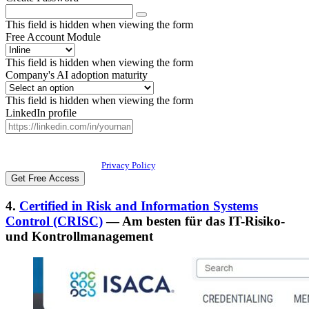
This field is hidden when viewing the form
Free Account Module
This field is hidden when viewing the form
Company's AI adoption maturity
This field is hidden when viewing the form
LinkedIn profile
By submitting this form, you agree to receive our newsletter, and occasional
emails related to The CFO Club. You can unsubscribe at any time. For more
details, please review our
Privacy Policy
.
4.
Certified in Risk and Information Systems
Control (CRISC)
— Am besten für das IT-Risiko-
und Kontrollmanagement