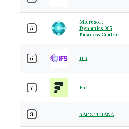
Microsoft
5
Dynamics 365
Business Central
6
IFS
7
Fulfil
8
SAP S/4 HANA