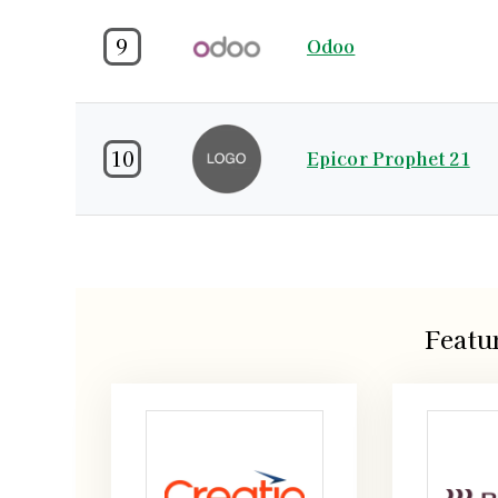
9
Odoo
10
Epicor Prophet 21
Featu