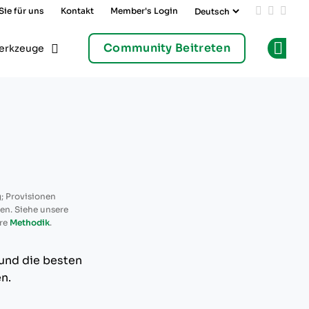
Sie für uns
Kontakt
Member's Login
Add us on
Follow 
Follo
Community Beitreten
erkzeuge
Op
; Provisionen
ren. Siehe unsere
re
Methodik
.
 und die besten
n.