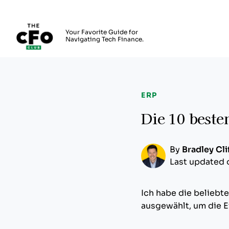
The CFO Club
Your Favorite Guide for
Navigating Tech Finance.
Skip to main content
ERP
Die 10 beste
By
Bradley Cli
Last updated 
Ich habe die beliebt
ausgewählt, um die Ef