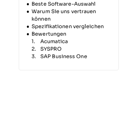
Beste Software-Auswahl
Warum Sie uns vertrauen
können
Spezifikationen vergleichen
Bewertungen
Acumatica
SYSPRO
SAP Business One
Deltek
Microsoft Dynamics 365
Business Central
IFS
Fulfil
SAP S/4 HANA
Odoo
Epicor Prophet 21
Weitere ERP für Start-ups
Ähnliche Testberichte
Auswahlkriterien