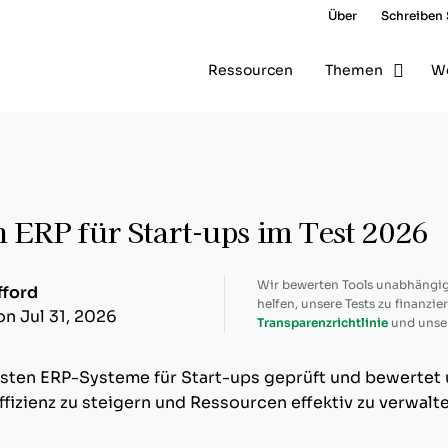
Über
Schreiben 
Ressourcen
Themen
W
n ERP für Start-ups im Test 2026
Wir bewerten Tools unabhängig
fford
helfen, unsere Tests zu finanzie
on Jul 31, 2026
Transparenzrichtlinie
und unse
esten ERP-Systeme für Start-ups geprüft und bewertet
fizienz zu steigern und Ressourcen effektiv zu verwalte