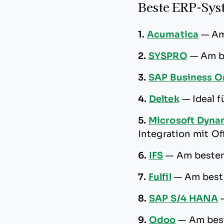
Beste ERP-Syst
1.
Acumatica
—
Am
2.
SYSPRO
—
Am b
3.
SAP Business O
4.
Deltek
—
Ideal 
5.
Microsoft Dyna
Integration mit Of
6.
IFS
—
Am beste
7.
Fulfil
—
Am best
8.
SAP S/4 HANA
9.
Odoo
—
Am best