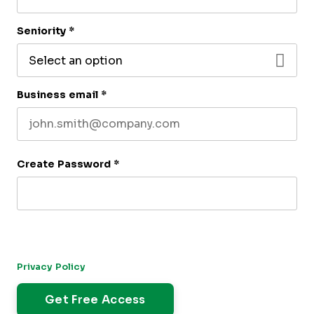
Last name
Seniority
*
Business email
*
Create Password
*
By submitting this form, you agree to receive our newsletter,
and occasional emails related to The CFO Club. You can
unsubscribe at any time. For more details, please review our
Privacy Policy
.