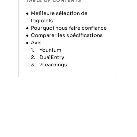
TABLE OF CONTENTS
Meilleure sélection de
logiciels
Pourquoi nous faire confiance
Comparer les spécifications
Avis
Younium
DualEntry
7Learnings
Prisync
Gong
Zenskar
Cloudbeds
Maxio
Salesforce Revenue Cloud
Beyond
Autres logiciels de gestion
des revenus