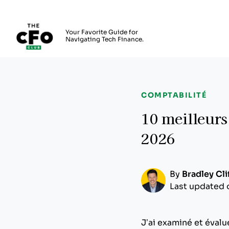
The CFO Club
Your Favorite Guide for
Navigating Tech Finance.
Skip to main content
COMPTABILITÉ
10 meilleurs
2026
By
Bradley Cli
Last updated 
J’ai examiné et évalu