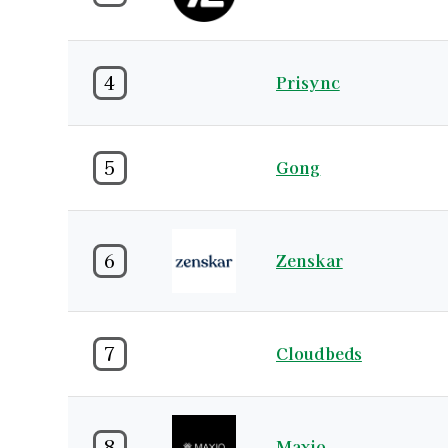
4
Prisync
5
Gong
6
Zenskar
7
Cloudbeds
8
Maxio