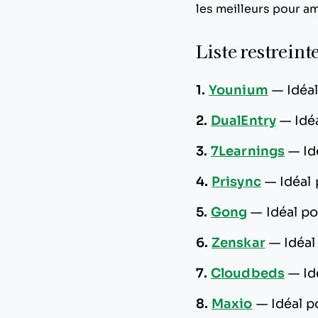
les meilleurs pour amé
Liste restreint
1.
Younium
—
Idéa
2.
DualEntry
—
Idé
3.
7Learnings
—
Id
4.
Prisync
—
Idéal
5.
Gong
—
Idéal p
6.
Zenskar
—
Idéal
7.
Cloudbeds
—
Id
8.
Maxio
—
Idéal p