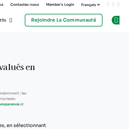
us
Contactez-nous
Member's Login
Add us on
Follow 
Follo
Rejoindre La Communauté
tils
Op
évalués en
endamment ; les
os tests.
ransparence
et
es, en sélectionnant