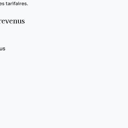
s tarifaires.
 revenus
nus