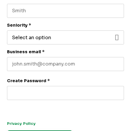
First name
Last name
Seniority
*
Business email
*
Create Password
*
By submitting this form, you agree to receive our newsletter,
and occasional emails related to The CFO Club. You can
unsubscribe at any time. For more details, please review our
Privacy Policy
.