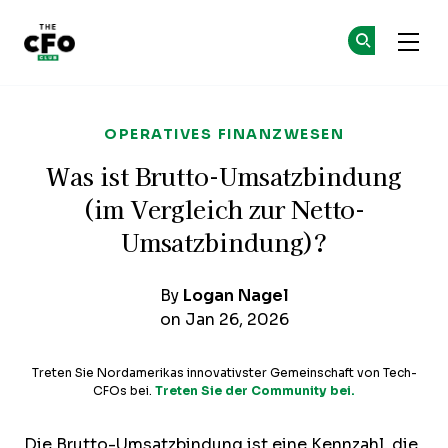
The CFO Club
Co
Co
Skip to main content
OPERATIVES FINANZWESEN
Was ist Brutto-Umsatzbindung
(im Vergleich zur Netto-
Umsatzbindung)?
By
Logan Nagel
on Jan 26, 2026
Treten Sie Nordamerikas innovativster Gemeinschaft von Tech-
CFOs bei.
Treten Sie der Community bei.
Die Brutto-Umsatzbindung ist eine Kennzahl, die