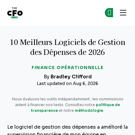
The CFO Club
Re
Re
Skip to main content
10 Meilleurs Logiciels de Gestion
des Dépenses de 2026
FINANCE OPÉRATIONNELLE
By
Bradley Clifford
Last updated on Aug 6, 2026
Nous évaluons les outils indépendamment ; les commissions
aident à financer nos tests. Consultez notre
politique de
transparence
et notre
méthodologie
.
Le logiciel de gestion des dépenses a amélioré la
supervision financière de mon équipe en