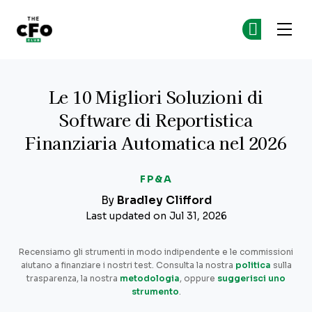
The CFO Club
Un
Un
Skip to main content
Le 10 Migliori Soluzioni di
Software di Reportistica
Finanziaria Automatica nel 2026
FP&A
By
Bradley Clifford
Last updated on Jul 31, 2026
Recensiamo gli strumenti in modo indipendente e le commissioni
aiutano a finanziare i nostri test. Consulta la nostra
politica
sulla
trasparenza, la nostra
metodologia
, oppure
suggerisci uno
strumento
.