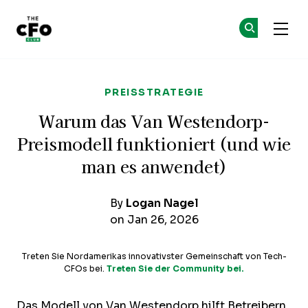
The CFO Club
Co
Co
Skip to main content
PREISSTRATEGIE
Warum das Van Westendorp-
Preismodell funktioniert (und wie
man es anwendet)
By
Logan Nagel
on Jan 26, 2026
Treten Sie Nordamerikas innovativster Gemeinschaft von Tech-
CFOs bei.
Treten Sie der Community bei.
Das Modell von Van Westendorp hilft Betreibern