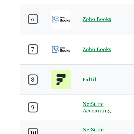
6
Zoho Books
7
Zoho Books
8
Fulfil
NetSuite
9
Accounting
NetSuite
10