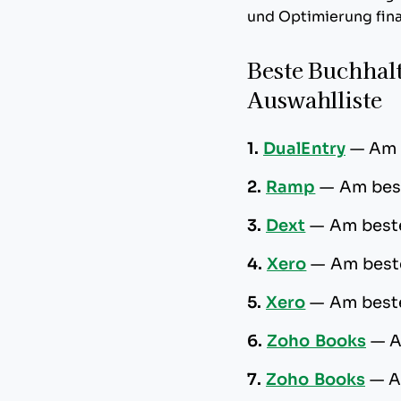
und Optimierung fina
Beste Buchhal
Auswahlliste
1.
DualEntry
—
Am 
2.
Ramp
—
Am best
3.
Dext
—
Am beste
4.
Xero
—
Am best
5.
Xero
—
Am beste
6.
Zoho Books
—
A
7.
Zoho Books
—
A