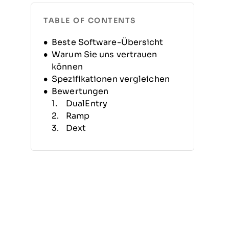
TABLE OF CONTENTS
Beste Software-Übersicht
Warum Sie uns vertrauen
können
Spezifikationen vergleichen
Bewertungen
DualEntry
Ramp
Dext
Xero
Xero
Zoho Books
Zoho Books
Fulfil
NetSuite Accounting
NetSuite Accounting
Weitere