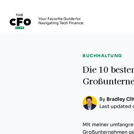
The CFO Club
Your Favorite Guide for
Navigating Tech Finance.
Skip to main content
BUCHHALTUNG
Die 10 beste
Großunterne
By
Bradley Cli
Last updated 
Mit meiner umfangre
Großunternehmen gep