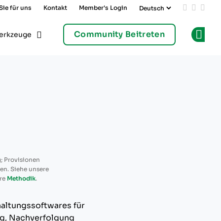
Sie für uns
Kontakt
Member's Login
Add us on
Follow 
Follo
Community Beitreten
erkzeuge
Op
; Provisionen
ren. Siehe unsere
re
Methodik
.
altungssoftwares für
ng, Nachverfolgung