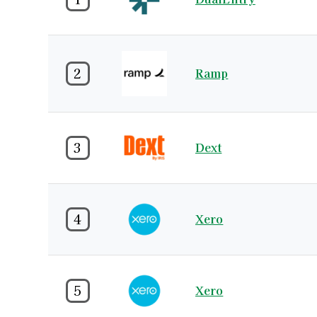
2
Ramp
3
Dext
4
Xero
5
Xero