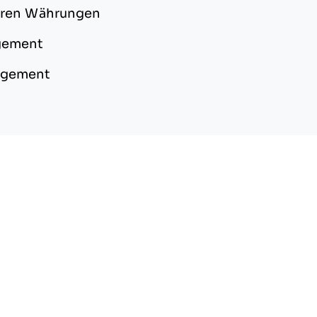
eren Währungen
agement
nagement